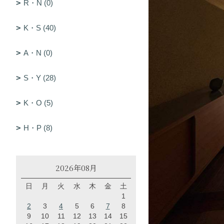
R・N (0)
K・S (40)
A・N (0)
S・Y (28)
K・O (5)
H・P (8)
2026年08月
日
月
火
水
木
金
土
1
2
3
4
5
6
7
8
9
10
11
12
13
14
15