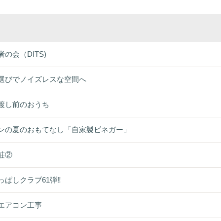
者の会（DITS)
選びでノイズレスな空間へ
渡し前のおうち
ンの夏のおもてなし「自家製ビネガー」
荘②
っぱしクラブ61弾‼
エアコン工事