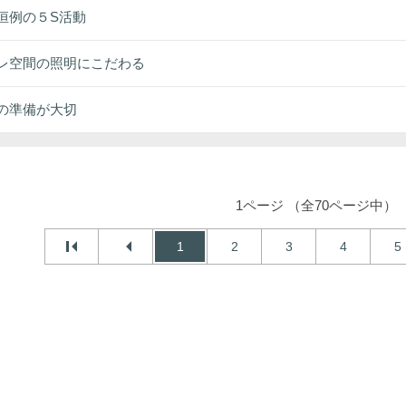
恒例の５S活動
レ空間の照明にこだわる
の準備が大切
1ページ （全70ページ中）
1
2
3
4
5