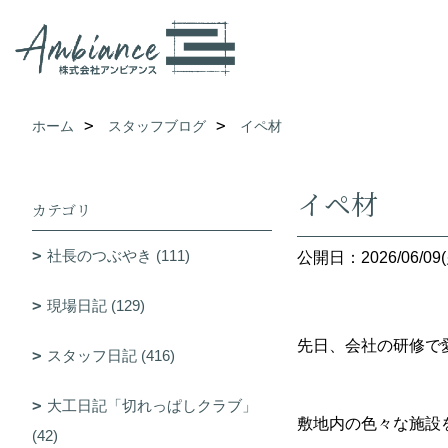
ホーム
スタッフブログ
イペ材
イペ材
カテゴリ
社長のつぶやき (111)
公開日：2026/06/09(
現場日記 (129)
先日、会社の研修で
スタッフ日記 (416)
大工日記「切れっぱしクラブ」
敷地内の色々な施設
(42)