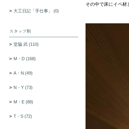
その中で床にイペ材
大工日記「手仕事」 (0)
スタッフ別
堂脇 武 (110)
M・D (168)
A・N (49)
N・Y (73)
M・E (88)
T・S (72)