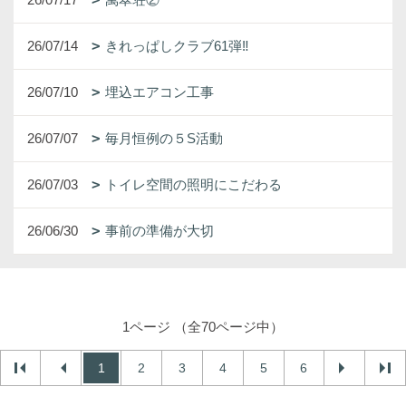
26/07/14
きれっぱしクラブ61弾‼
26/07/10
埋込エアコン工事
26/07/07
毎月恒例の５S活動
26/07/03
トイレ空間の照明にこだわる
26/06/30
事前の準備が大切
1ページ （全70ページ中）
1
2
3
4
5
6