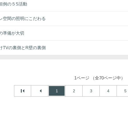
恒例の５S活動
レ空間の照明にこだわる
の準備が大切
けTVの裏側とR壁の裏側
1ページ （全70ページ中）
1
2
3
4
5