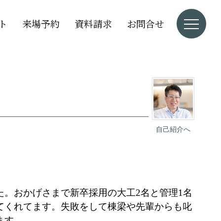
ト
来場予約
資料請求
お問合せ
自己紹介へ
た。おかげさまで新卒採用の大工
2
名と管理
1
名
てくれてます。失敗をして棟梁や先輩からも叱
ます。