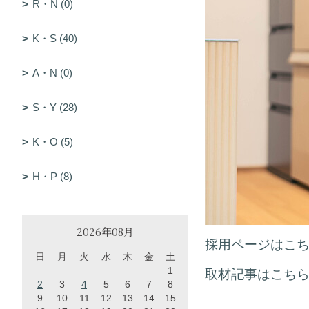
R・N (0)
K・S (40)
A・N (0)
S・Y (28)
K・O (5)
H・P (8)
2026年08月
採用ページはこ
日
月
火
水
木
金
土
1
取材記事はこち
2
3
4
5
6
7
8
9
10
11
12
13
14
15