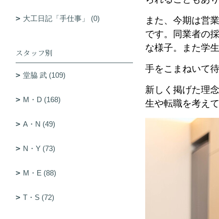
大工日記「手仕事」 (0)
また、今期は営
です。同業者の
な様子。また学
スタッフ別
手をこまねいて
堂脇 武 (109)
新しく掲げた理
M・D (168)
生や転職を考え
A・N (49)
N・Y (73)
M・E (88)
T・S (72)