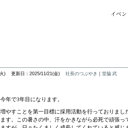
イベン
火)
更新日：2025/11/21(金)
社長のつぶやき
｜
堂脇 武
て今年で
3
年目になります。
を増やすことを第一目標に採用活動を行っておりまし
てます。この暑さの中、汗をかきながら必死で頑張っ
りますが、日々たくましく成長してくれていると感じ