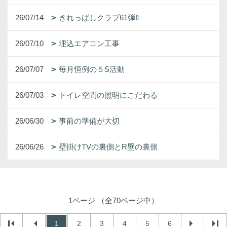
26/07/14
きれっぱしクラブ61弾‼
26/07/10
埋込エアコン工事
26/07/07
毎月恒例の５S活動
26/07/03
トイレ空間の照明にこだわる
26/06/30
事前の準備が大切
26/06/26
壁掛けTVの裏側とR壁の裏側
1ページ （全70ページ中）
1
2
3
4
5
6