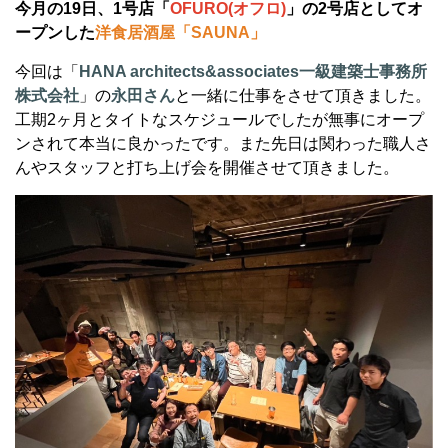
今月の19日、1号店「
OFURO(オフロ)
」の2号店としてオ
ープンした
洋食居酒屋「SAUNA」
今回は「
HANA architects&associates一級建築士事務所
株式会社
」の
永田さん
と一緒に仕事をさせて頂きました。
工期2ヶ月とタイトなスケジュールでしたが無事にオープ
ンされて本当に良かったです。また先日は関わった職人さ
んやスタッフと打ち上げ会を開催させて頂きました。