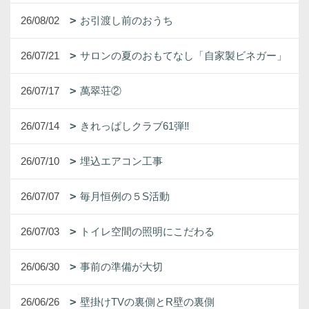
26/08/02
お引渡し前のおうち
26/07/21
サロンの夏のおもてなし「自家製ビネガー」
26/07/17
萬翠荘②
26/07/14
きれっぱしクラブ61弾‼
26/07/10
埋込エアコン工事
26/07/07
毎月恒例の５S活動
26/07/03
トイレ空間の照明にこだわる
26/06/30
事前の準備が大切
26/06/26
壁掛けTVの裏側とR壁の裏側