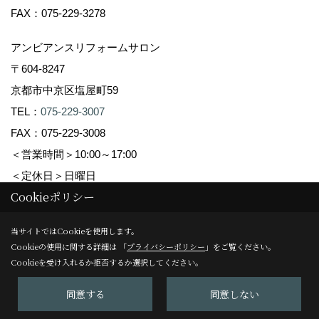
FAX：075-229-3278
アンビアンスリフォームサロン
〒604-8247
京都市中京区塩屋町59
TEL：
075-229-3007
FAX：075-229-3008
＜営業時間＞10:00～17:00
＜定休日＞日曜日
Cookieポリシー
Copyright (c) Ambiance Co.,Ltd. All Rights Reserved.
当サイトではCookieを使用します。
Cookieの使用に関する詳細は 「
プライバシーポリシー
」をご覧ください。
Produced by
ゴデスクリエイト
Cookieを受け入れるか拒否するか選択してください。
同意する
同意しない