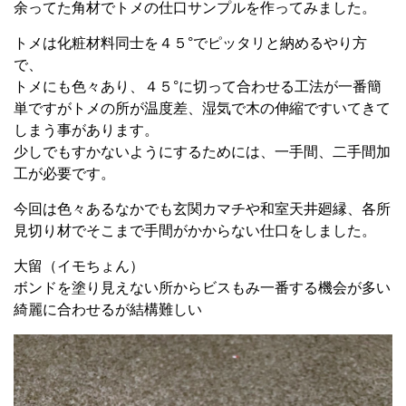
余ってた角材でトメの仕口サンプルを作ってみました。
トメは化粧材料同士を４５°でピッタリと納めるやり方
で、
トメにも色々あり、４５°に切って合わせる工法が一番簡
単ですがトメの所が温度差、湿気で木の伸縮ですいてきて
しまう事があります。
少しでもすかないようにするためには、一手間、二手間加
工が必要です。
今回は色々あるなかでも玄関カマチや和室天井廻縁、各所
見切り材でそこまで手間がかからない仕口をしました。
大留（イモちょん）
ボンドを塗り見えない所からビスもみ一番する機会が多い
綺麗に合わせるが結構難しい