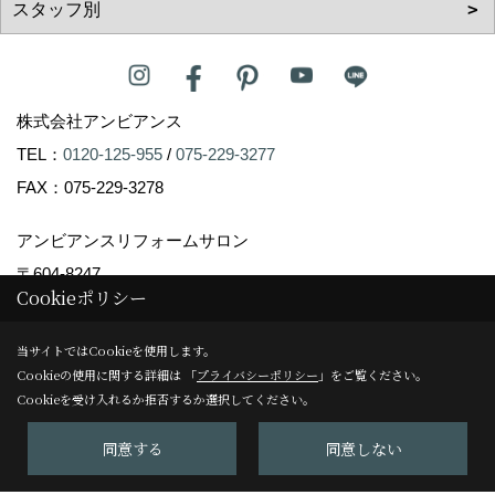
株式会社アンビアンス
TEL：
0120-125-955
/
075-229-3277
FAX：075-229-3278
アンビアンスリフォームサロン
〒604-8247
Cookieポリシー
京都市中京区塩屋町59
TEL：
075-229-3007
当サイトではCookieを使用します。
FAX：075-229-3008
Cookieの使用に関する詳細は 「
プライバシーポリシー
」をご覧ください。
Cookieを受け入れるか拒否するか選択してください。
＜営業時間＞10:00～17:00
＜定休日＞日曜日
同意する
同意しない