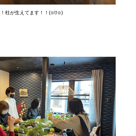
！柱が生えてます！！(⊙ꇴ⊙)