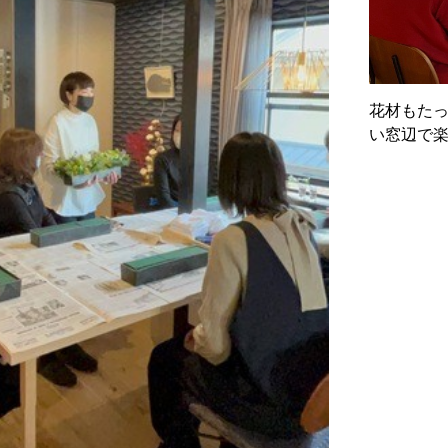
花材もた
い窓辺で