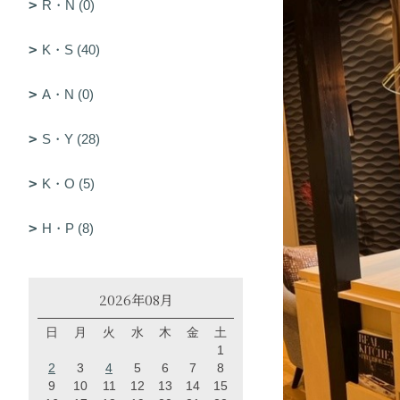
R・N (0)
K・S (40)
A・N (0)
S・Y (28)
K・O (5)
H・P (8)
2026年08月
日
月
火
水
木
金
土
1
2
3
4
5
6
7
8
9
10
11
12
13
14
15