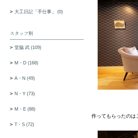
大工日記「手仕事」 (0)
スタッフ別
堂脇 武 (109)
M・D (168)
A・N (49)
N・Y (73)
M・E (88)
作ってもらったのは
T・S (72)