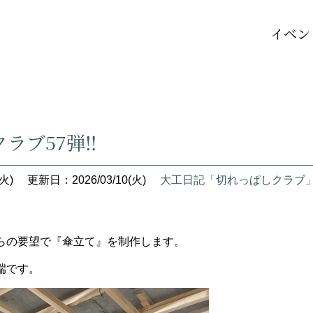
イベン
ラブ57弾‼
火)
更新日：2026/03/10(火)
大工日記「切れっぱしクラブ
らの要望で『傘立て』を制作します。
端です。