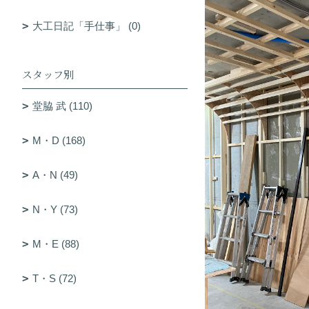
大工日記「手仕事」 (0)
スタッフ別
堂脇 武 (110)
M・D (168)
A・N (49)
N・Y (73)
M・E (88)
T・S (72)