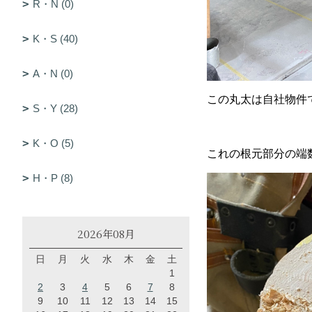
R・N (0)
K・S (40)
A・N (0)
この丸太は自社物件
S・Y (28)
K・O (5)
これの根元部分の端
H・P (8)
2026年08月
日
月
火
水
木
金
土
1
2
3
4
5
6
7
8
9
10
11
12
13
14
15