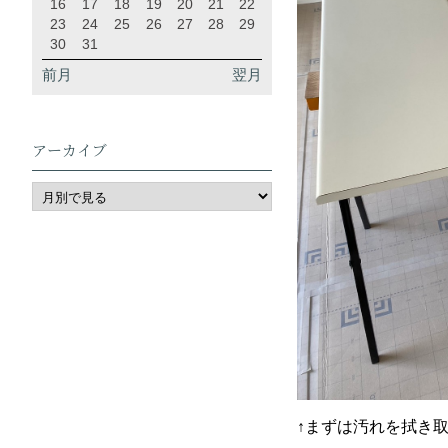
16
17
18
19
20
21
22
23
24
25
26
27
28
29
30
31
前月
翌月
アーカイブ
↑まずは汚れを拭き