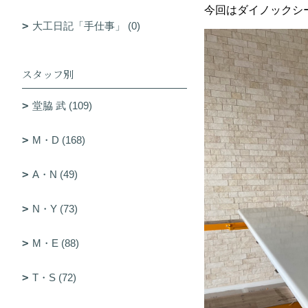
今回はダイノックシ
大工日記「手仕事」 (0)
スタッフ別
堂脇 武 (109)
M・D (168)
A・N (49)
N・Y (73)
M・E (88)
T・S (72)