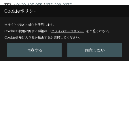
TEL：
0120-125-955
/
075-229-3277
Cookieポリシー
FAX：075-229-3278
当サイトではCookieを使用します。
アンビアンスリフォームサロン
Cookieの使用に関する詳細は 「
プライバシーポリシー
」をご覧ください。
〒604-8247
Cookieを受け入れるか拒否するか選択してください。
京都市中京区塩屋町59
同意する
同意しない
TEL：
075-229-3007
FAX：075-229-3008
＜営業時間＞10:00～17:00
＜定休日＞日曜日
Copyright (c) Ambiance Co.,Ltd. All Rights Reserved.
Produced by
ゴデスクリエイト