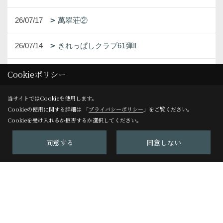
26/07/17
萬翠荘②
26/07/14
きれっぱしクラブ61弾‼
26/07/10
埋込エアコン工事
Cookieポリシー
26/07/07
毎月恒例の５S活動
当サイトではCookieを使用します。
Cookieの使用に関する詳細は 「
プライバシーポリシー
」をご覧ください。
Cookieを受け入れるか拒否するか選択してください。
26/07/03
トイレ空間の照明にこだわる
同意する
同意しない
26/06/30
事前の準備が大切
1ページ （全70ページ中）
1
2
3
4
5
6