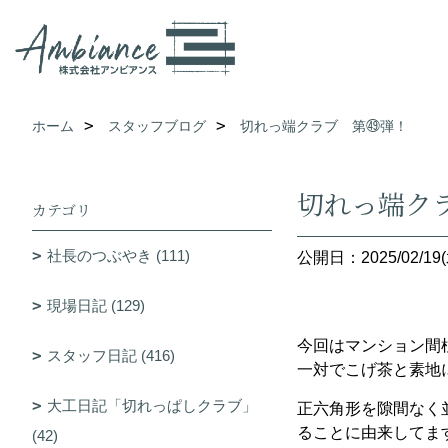
ホーム
スタッフブログ
切れっ端クラブ 第㊾弾！
切れっ端ク
カテゴリ
社長のつぶやき (111)
公開日：2025/02/19(
現場日記 (129)
今回はマンション間柱
スタッフ日記 (416)
一対でこげ茶と素地
大工日記「切れっぱしクラブ」
正六角形を隙間なく並
ることに由来してま
(42)