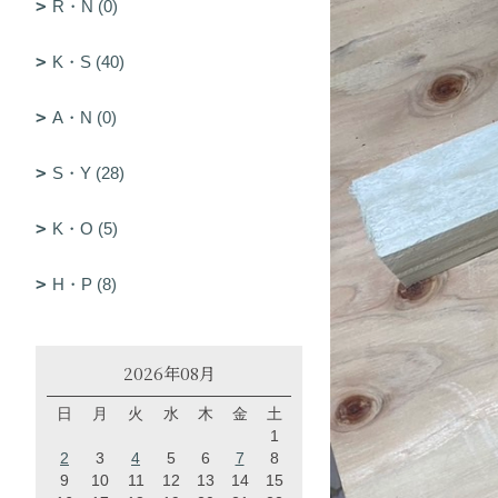
R・N (0)
K・S (40)
A・N (0)
S・Y (28)
K・O (5)
H・P (8)
2026年08月
日
月
火
水
木
金
土
1
2
3
4
5
6
7
8
9
10
11
12
13
14
15