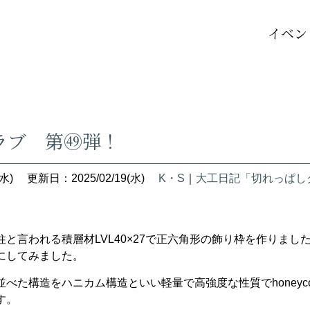
イベン
ラブ 第㊾弾！
水)
更新日：2025/02/19(水)
K・S
｜
大工日記「切れっぱし
と言われる積層材LVL40×27で正六角形の飾り枠を作りまし
にしてみました。
べた構造をハニカム構造といい軽量で高強度な性質でhoney
す。