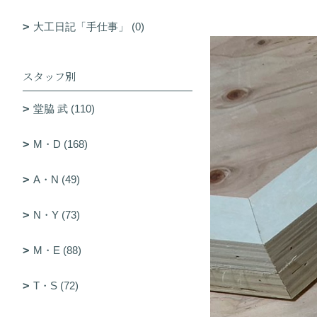
大工日記「手仕事」 (0)
スタッフ別
堂脇 武 (110)
M・D (168)
A・N (49)
N・Y (73)
M・E (88)
T・S (72)