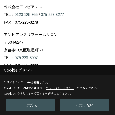
株式会社アンビアンス
TEL：
0120-125-955
/
075-229-3277
FAX：075-229-3278
アンビアンスリフォームサロン
〒604-8247
京都市中京区塩屋町59
TEL：
075-229-3007
FAX：075-229-3008
Cookieポリシー
＜営業時間＞10:00～17:00
＜定休日＞日曜日
当サイトではCookieを使用します。
Cookieの使用に関する詳細は 「
プライバシーポリシー
」をご覧ください。
Cookieを受け入れるか拒否するか選択してください。
Copyright (c) Ambiance Co.,Ltd. All Rights Reserved.
同意する
同意しない
Produced by
ゴデスクリエイト