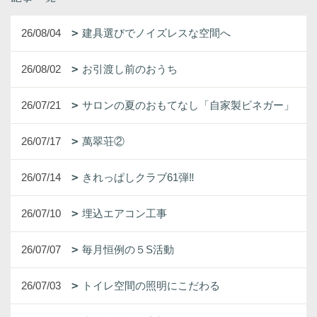
26/08/04
建具選びでノイズレスな空間へ
26/08/02
お引渡し前のおうち
26/07/21
サロンの夏のおもてなし「自家製ビネガー」
26/07/17
萬翠荘②
26/07/14
きれっぱしクラブ61弾‼
26/07/10
埋込エアコン工事
26/07/07
毎月恒例の５S活動
26/07/03
トイレ空間の照明にこだわる