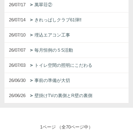
26/07/17
萬翠荘②
26/07/14
きれっぱしクラブ61弾‼
26/07/10
埋込エアコン工事
26/07/07
毎月恒例の５S活動
26/07/03
トイレ空間の照明にこだわる
26/06/30
事前の準備が大切
26/06/26
壁掛けTVの裏側とR壁の裏側
1ページ （全70ページ中）