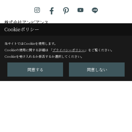
株式会社アンビアンス
Cookieポリシー
TEL：
0120-125-955
/
075-229-3277
FAX：075-229-3278
当サイトではCookieを使用します。
Cookieの使用に関する詳細は 「
プライバシーポリシー
」をご覧ください。
アンビアンスリフォームサロン
Cookieを受け入れるか拒否するか選択してください。
〒604-8247
同意する
同意しない
京都市中京区塩屋町59
TEL：
075-229-3007
FAX：075-229-3008
＜営業時間＞10:00～17:00
＜定休日＞日曜日
Copyright (c) Ambiance Co.,Ltd. All Rights Reserved.