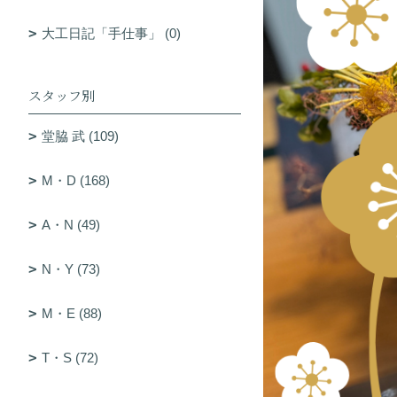
大工日記「手仕事」 (0)
スタッフ別
堂脇 武 (109)
M・D (168)
A・N (49)
N・Y (73)
M・E (88)
T・S (72)