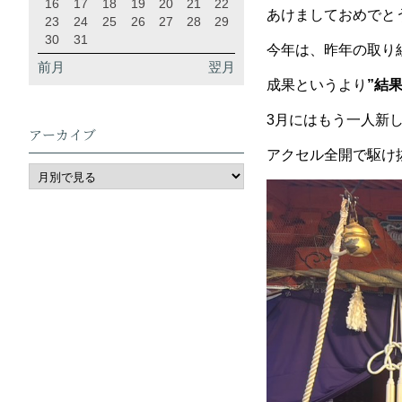
16
17
18
19
20
21
22
あけましておめでと
23
24
25
26
27
28
29
30
31
今年は、昨年の取り
前月
翌月
成果というより
”結果
3月にはもう一人新
アーカイブ
アクセル全開で駆け