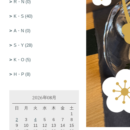
R・N (0)
K・S (40)
A・N (0)
S・Y (28)
K・O (5)
H・P (8)
2026年08月
日
月
火
水
木
金
土
1
2
3
4
5
6
7
8
9
10
11
12
13
14
15