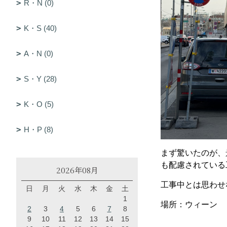
R・N (0)
K・S (40)
A・N (0)
S・Y (28)
K・O (5)
H・P (8)
まず驚いたのが、
も配慮されている
2026年08月
工事中とは思わせ
日
月
火
水
木
金
土
1
場所：ウィーン
2
3
4
5
6
7
8
9
10
11
12
13
14
15