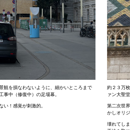
景観を損なわないように、細かいところまで
約２３万
工事中（修復中）の足場幕。
ァン大聖
ない！感覚が刺激的。
第二次世
かしオリジ
壊れてし