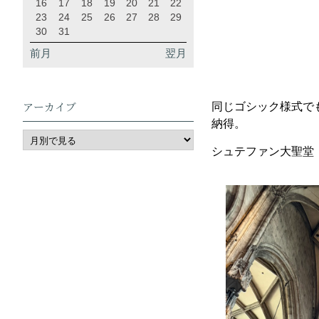
16
17
18
19
20
21
22
23
24
25
26
27
28
29
30
31
前月
翌月
アーカイブ
同じゴシック様式で
納得。
シュテファン大聖堂