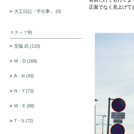
正面でなく見上げて歩
大工日記「手仕事」 (0)
スタッフ別
堂脇 武 (110)
M・D (168)
A・N (49)
N・Y (73)
M・E (88)
T・S (72)