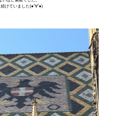
けていました(●ˇ∀ˇ●)