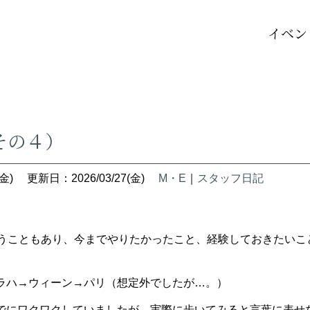
イベン
その４）
金)
更新日：2026/03/27(金)
M・E
｜
スタッフ日記
いうこともあり、今までやりたかったこと、経験しておきたい
ラハ→ウィーン→パリ（想定外でしたが…。）
でにワクワクしていましたが、実際に歩いてみると言葉に表せ