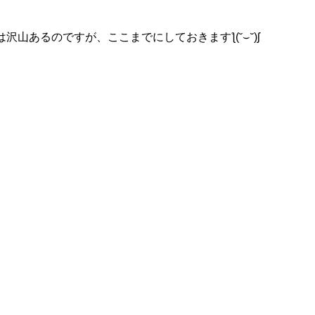
沢山あるのですが、ここまでにしておきますƪ(˘⌣˘)ʃ