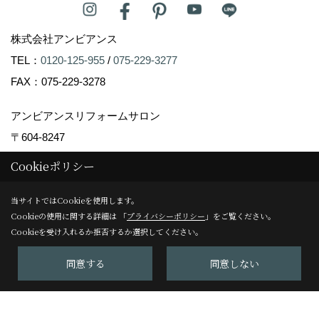
株式会社アンビアンス
TEL：
0120-125-955
/
075-229-3277
FAX：075-229-3278
アンビアンスリフォームサロン
〒604-8247
京都市中京区塩屋町59
Cookieポリシー
TEL：
075-229-3007
当サイトではCookieを使用します。
FAX：075-229-3008
Cookieの使用に関する詳細は 「
プライバシーポリシー
」をご覧ください。
＜営業時間＞10:00～17:00
Cookieを受け入れるか拒否するか選択してください。
＜定休日＞日曜日
同意する
同意しない
Copyright (c) Ambiance Co.,Ltd. All Rights Reserved.
Produced by
ゴデスクリエイト