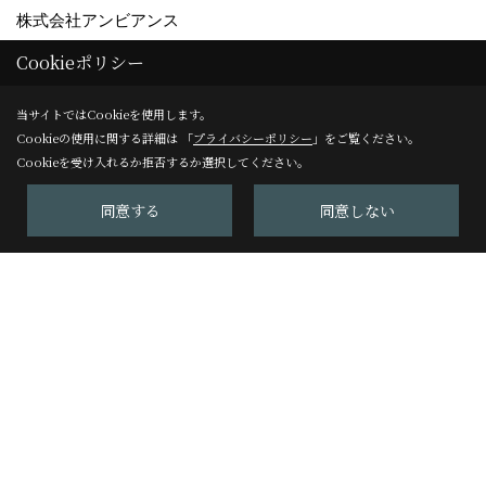
株式会社アンビアンス
TEL：
0120-125-955
/
075-229-3277
Cookieポリシー
FAX：075-229-3278
当サイトではCookieを使用します。
アンビアンスリフォームサロン
Cookieの使用に関する詳細は 「
プライバシーポリシー
」をご覧ください。
Cookieを受け入れるか拒否するか選択してください。
〒604-8247
京都市中京区塩屋町59
同意する
同意しない
TEL：
075-229-3007
FAX：075-229-3008
＜営業時間＞10:00～17:00
＜定休日＞日曜日
Copyright (c) Ambiance Co.,Ltd. All Rights Reserved.
Produced by
ゴデスクリエイト