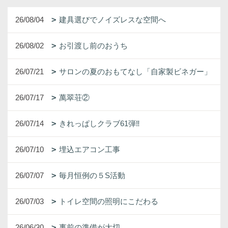
26/08/04
建具選びでノイズレスな空間へ
26/08/02
お引渡し前のおうち
26/07/21
サロンの夏のおもてなし「自家製ビネガー」
26/07/17
萬翠荘②
26/07/14
きれっぱしクラブ61弾‼
26/07/10
埋込エアコン工事
26/07/07
毎月恒例の５S活動
26/07/03
トイレ空間の照明にこだわる
26/06/30
事前の準備が大切