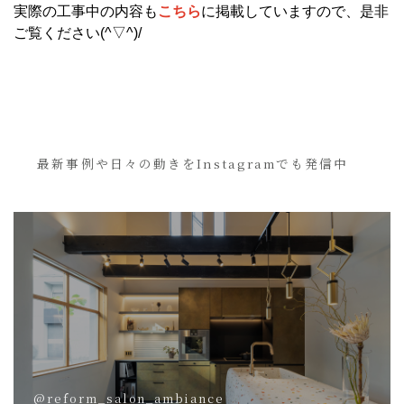
実際の工事中の内容も
こちら
に掲載していますので、是非
ご覧ください(^▽^)/
最新事例や日々の動きをInstagramでも発信中
@reform_salon_ambiance