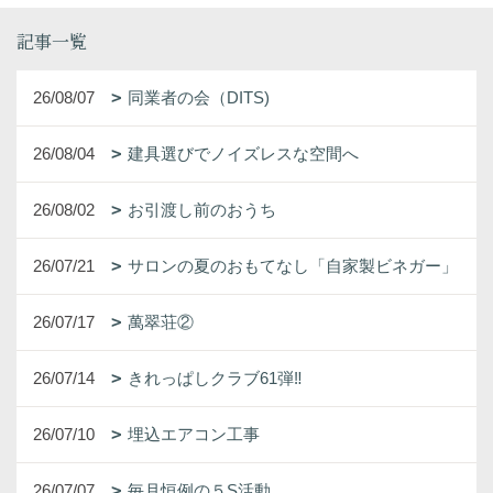
記事一覧
26/08/07
同業者の会（DITS)
26/08/04
建具選びでノイズレスな空間へ
26/08/02
お引渡し前のおうち
26/07/21
サロンの夏のおもてなし「自家製ビネガー」
26/07/17
萬翠荘②
26/07/14
きれっぱしクラブ61弾‼
26/07/10
埋込エアコン工事
26/07/07
毎月恒例の５S活動