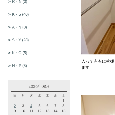
R・N (0)
K・S (40)
A・N (0)
S・Y (28)
K・O (5)
入って左右に枕棚
H・P (8)
ます
2026年08月
日
月
火
水
木
金
土
1
2
3
4
5
6
7
8
9
10
11
12
13
14
15