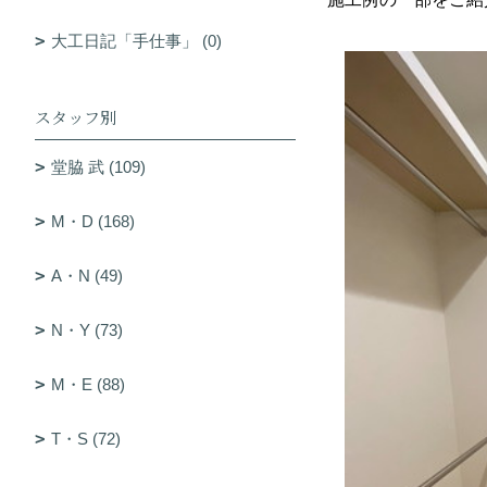
大工日記「手仕事」 (0)
スタッフ別
堂脇 武 (109)
M・D (168)
A・N (49)
N・Y (73)
M・E (88)
T・S (72)