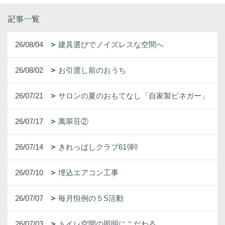
記事一覧
26/08/04
建具選びでノイズレスな空間へ
26/08/02
お引渡し前のおうち
26/07/21
サロンの夏のおもてなし「自家製ビネガー」
26/07/17
萬翠荘②
26/07/14
きれっぱしクラブ61弾‼
26/07/10
埋込エアコン工事
26/07/07
毎月恒例の５S活動
26/07/03
トイレ空間の照明にこだわる