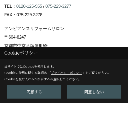
TEL：
0120-125-955
/
075-229-3277
FAX：075-229-3278
アンビアンスリフォームサロン
〒604-8247
京都市中京区塩屋町59
Cookieポリシー
TEL：
075-229-3007
FAX：075-229-3008
当サイトではCookieを使用します。
＜営業時間＞10:00～17:00
Cookieの使用に関する詳細は 「
プライバシーポリシー
」をご覧ください。
Cookieを受け入れるか拒否するか選択してください。
＜定休日＞日曜日
同意する
同意しない
Copyright (c) Ambiance Co.,Ltd. All Rights Reserved.
Produced by
ゴデスクリエイト