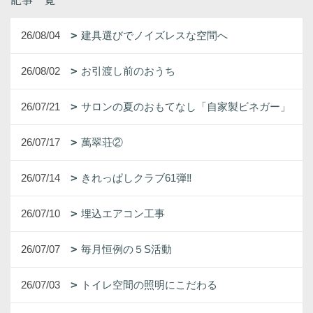
26/08/04
建具選びでノイズレスな空間へ
26/08/02
お引渡し前のおうち
26/07/21
サロンの夏のおもてなし「自家製ビネガー」
26/07/17
萬翠荘②
26/07/14
きれっぱしクラブ61弾‼
26/07/10
埋込エアコン工事
26/07/07
毎月恒例の５S活動
26/07/03
トイレ空間の照明にこだわる