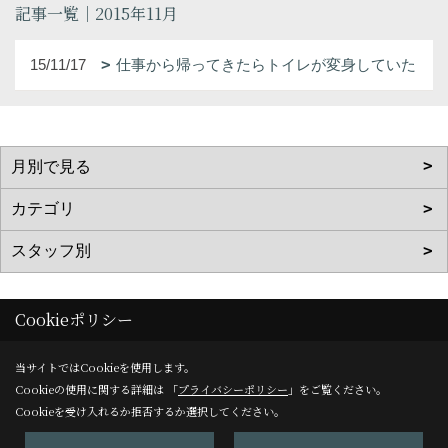
記事一覧｜2015年11月
15/11/17
仕事から帰ってきたらトイレが変身していた
Cookieポリシー
株式会社アンビアンス
当サイトではCookieを使用します。
TEL：
0120-125-955
/
075-229-3277
Cookieの使用に関する詳細は 「
プライバシーポリシー
」をご覧ください。
FAX：075-229-3278
Cookieを受け入れるか拒否するか選択してください。