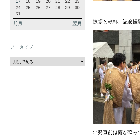
17
18
19
20
21
22
23
24
25
26
27
28
29
30
31
挨拶と乾杯、記念撮
前月
翌月
アーカイブ
出発直前は雨が降っ