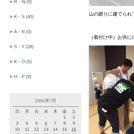
R・N (0)
山の廻りに建てられ
K・S (40)
A・N (0)
（着付け中）お供に
S・Y (28)
K・O (5)
H・P (8)
2016年7月
日
月
火
水
木
金
土
1
2
3
4
5
6
7
8
9
10
11
12
13
14
15
16