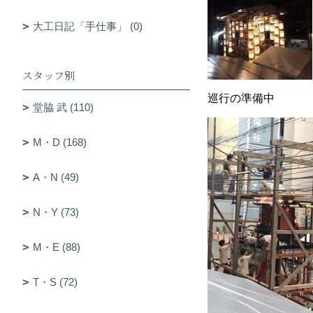
大工日記「手仕事」 (0)
スタッフ別
巡行の準備中
堂脇 武 (110)
M・D (168)
A・N (49)
N・Y (73)
M・E (88)
T・S (72)