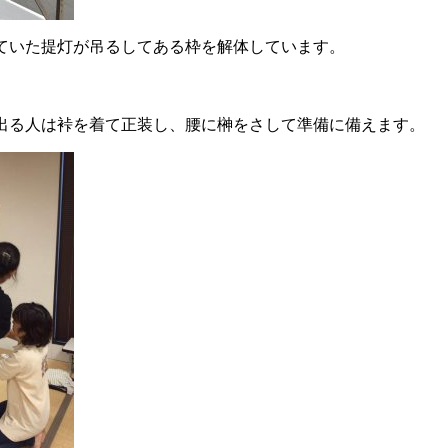
ていた提灯が吊るしてある枠を解体しています。
出る人は裃を着て正装し、腰に榊をさして準備に備えます。