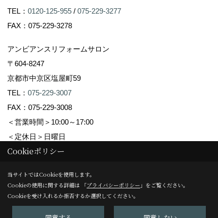
TEL：
0120-125-955
/
075-229-3277
FAX：075-229-3278
アンビアンスリフォームサロン
〒604-8247
京都市中京区塩屋町59
TEL：
075-229-3007
FAX：075-229-3008
＜営業時間＞10:00～17:00
＜定休日＞日曜日
Cookieポリシー
Copyright (c) Ambiance Co.,Ltd. All Rights Reserved.
当サイトではCookieを使用します。
Cookieの使用に関する詳細は 「
プライバシーポリシー
」をご覧ください。
Produced by
ゴデスクリエイト
Cookieを受け入れるか拒否するか選択してください。
同意する
同意しない