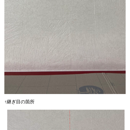
↑継ぎ目の箇所