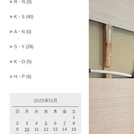
R・N (0)
K・S (40)
A・N (0)
S・Y (28)
K・O (5)
H・P (8)
2025年11月
日
月
火
水
木
金
土
1
2
3
4
5
6
7
8
9
10
11
12
13
14
15