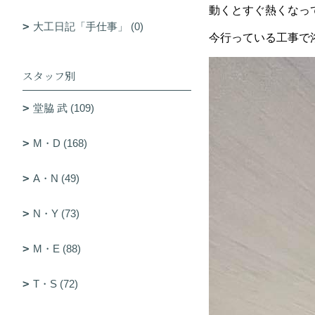
動くとすぐ熱くなっ
大工日記「手仕事」 (0)
今行っている工事で
スタッフ別
堂脇 武 (109)
M・D (168)
A・N (49)
N・Y (73)
M・E (88)
T・S (72)