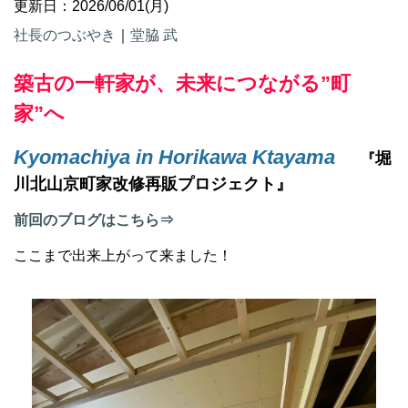
更新日：2026/06/01(月)
社長のつぶやき
｜
堂脇 武
築古の一軒家が、未来につながる”町
家”へ
Kyomachiya in Horikawa Ktayama
堀
『
川北山京町家改修再販プロジェクト』
前回のブログはこちら⇒
ここまで出来上がって来ました！