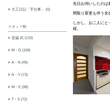
先日お伺いしたのは
大工日記「手仕事」 (0)
間取り変更も伴う全
しかし、お二人にと
スタッフ別
様。
堂脇 武 (110)
M・D (168)
A・N (49)
N・Y (73)
M・E (88)
T・S (72)