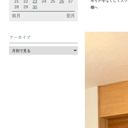
吊り戸をなくしてスッ
21
22
23
24
25
26
27
28
29
30
棚へ
前月
翌月
アーカイブ