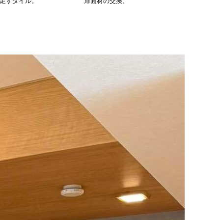
足すタイル。
扉面材の交換。