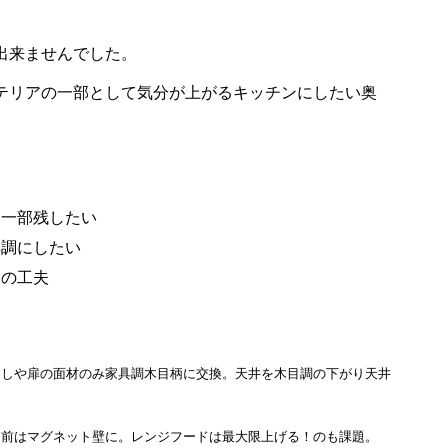
出来ませんでした。
テリアの一部として気分が上がるキッチンにしたい奥
は一部残したい
具調にしたい
めの工夫
出しや扉の面材のみ家具調木目柄に交換。天井を木目調の下がり天井
ク前はマグネット壁に。レンジフードは最大限上げる！のも課題。