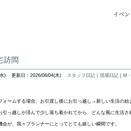
イベン
宅訪問
水)
更新日：2026/06/04(木)
スタッフ日記
｜
現場日記
｜
M
フォームする場合、お引渡し後にお引っ越し→新しい生活の始
お引っ越しが済んで少し落ち着かれてから、どんな風に生活さ
機会が、我々プランナーにとってとても嬉しい瞬間です。