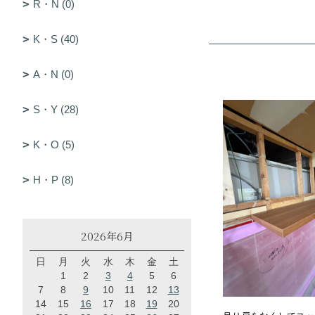
R・N (0)
K・S (40)
A・N (0)
S・Y (28)
K・O (5)
H・P (8)
2026年6月
日
月
火
水
木
金
土
1
2
3
4
5
6
7
8
9
10
11
12
13
14
15
16
17
18
19
20