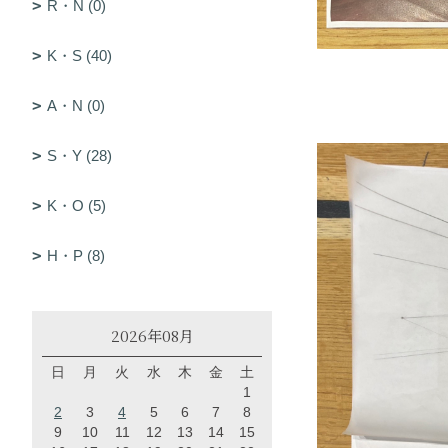
R・N (0)
K・S (40)
A・N (0)
S・Y (28)
K・O (5)
H・P (8)
2026年08月
日
月
火
水
木
金
土
1
2
3
4
5
6
7
8
9
10
11
12
13
14
15