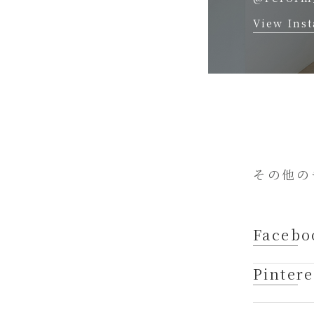
View Ins
その他の
Facebo
Pintere