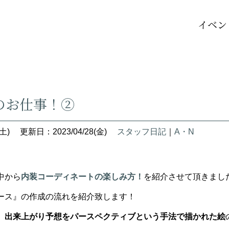
イベン
のお仕事！②
土)
更新日：2023/04/28(金)
スタッフ日記
｜
A・N
中から
内装コーディネートの楽しみ方！
を紹介させて頂きまし
ース』の作成の流れを紹介致します！
、
出来上がり予想をパースペクティブという手法で描かれた絵