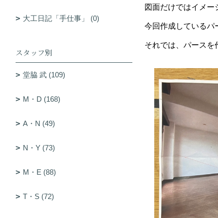
図面だけではイメー
大工日記「手仕事」 (0)
今回作成しているパ
それでは、パースを
スタッフ別
堂脇 武 (109)
M・D (168)
A・N (49)
N・Y (73)
M・E (88)
T・S (72)