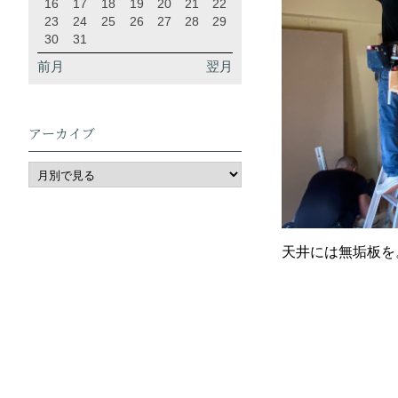
16
17
18
19
20
21
22
23
24
25
26
27
28
29
30
31
前月
翌月
アーカイブ
天井には無垢板を