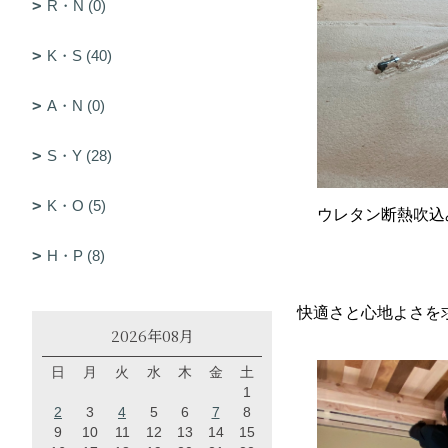
R・N (0)
K・S (40)
A・N (0)
S・Y (28)
K・O (5)
ウレタン断熱吹込
H・P (8)
快適さと心地よさを
2026年08月
日
月
火
水
木
金
土
1
2
3
4
5
6
7
8
9
10
11
12
13
14
15