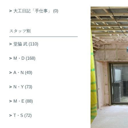
大工日記「手仕事」 (0)
スタッフ別
堂脇 武 (110)
M・D (168)
A・N (49)
N・Y (73)
M・E (88)
T・S (72)