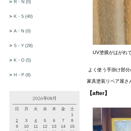
R・N (0)
K・S (40)
A・N (0)
S・Y (28)
UV塗膜がはがれ
K・O (5)
よく使う手掛け部分の
H・P (8)
家具塗装リペア屋さ
【after】
2026年08月
日
月
火
水
木
金
土
1
2
3
4
5
6
7
8
9
10
11
12
13
14
15