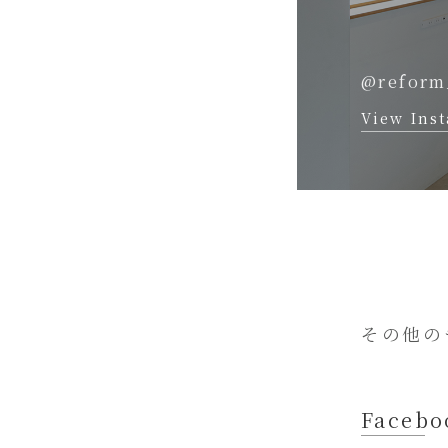
@reform
View Ins
その他の
Facebo