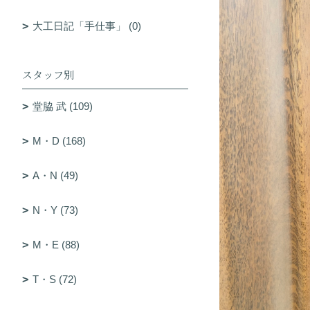
大工日記「手仕事」 (0)
スタッフ別
堂脇 武 (109)
M・D (168)
A・N (49)
N・Y (73)
M・E (88)
T・S (72)