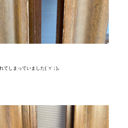
っていました( ˙▿˙ ; )
｡
。