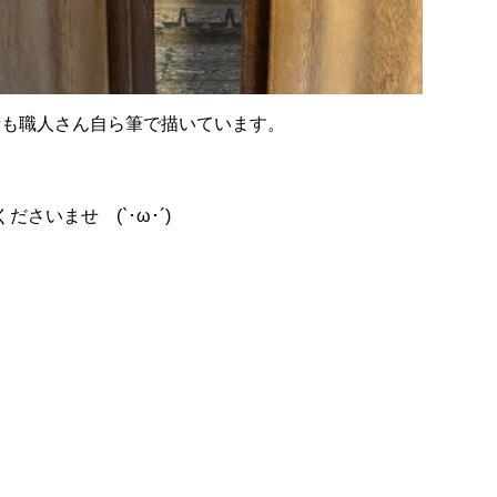
情も職人さん自ら筆で描いています。
いませ (`･ω･´)