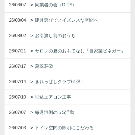
26/08/07
同業者の会（DITS)
26/08/04
建具選びでノイズレスな空間へ
26/08/02
お引渡し前のおうち
26/07/21
サロンの夏のおもてなし「自家製ビネガー」
26/07/17
萬翠荘②
26/07/14
きれっぱしクラブ61弾‼
26/07/10
埋込エアコン工事
26/07/07
毎月恒例の５S活動
26/07/03
トイレ空間の照明にこだわる