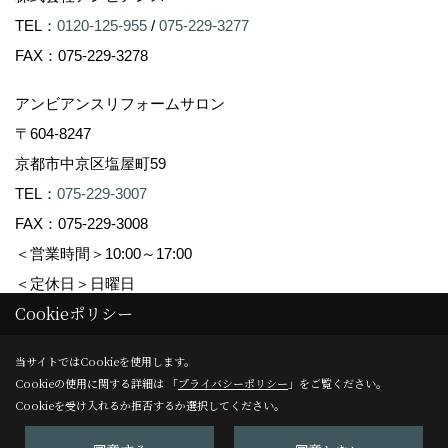
TEL：
0120-125-955
/
075-229-3277
FAX：075-229-3278
アンビアンスリフォームサロン
〒604-8247
京都市中京区塩屋町59
TEL：
075-229-3007
FAX：075-229-3008
＜営業時間＞10:00～17:00
＜定休日＞日曜日
Cookieポリシー
Copyright (c) Ambiance Co.,Ltd. All Rights Reserved.
当サイトではCookieを使用します。
Cookieの使用に関する詳細は 「
プライバシーポリシー
」をご覧ください。
Produced by
ゴデスクリエイト
Cookieを受け入れるか拒否するか選択してください。