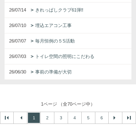
26/07/14
きれっぱしクラブ61弾‼
26/07/10
埋込エアコン工事
26/07/07
毎月恒例の５S活動
26/07/03
トイレ空間の照明にこだわる
26/06/30
事前の準備が大切
1ページ （全70ページ中）
1
2
3
4
5
6