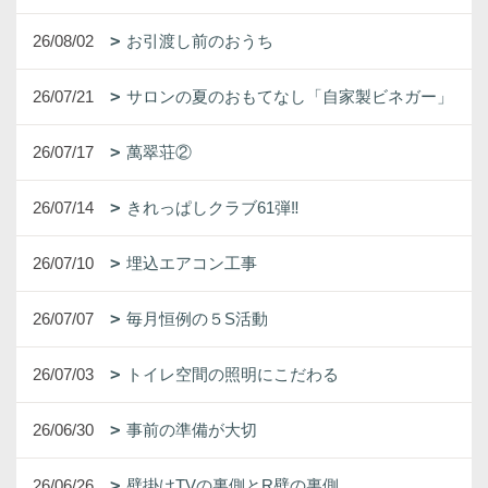
26/08/02
お引渡し前のおうち
26/07/21
サロンの夏のおもてなし「自家製ビネガー」
26/07/17
萬翠荘②
26/07/14
きれっぱしクラブ61弾‼
26/07/10
埋込エアコン工事
26/07/07
毎月恒例の５S活動
26/07/03
トイレ空間の照明にこだわる
26/06/30
事前の準備が大切
26/06/26
壁掛けTVの裏側とR壁の裏側