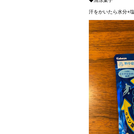
◆清涼菓子
汗をかいたら水分+