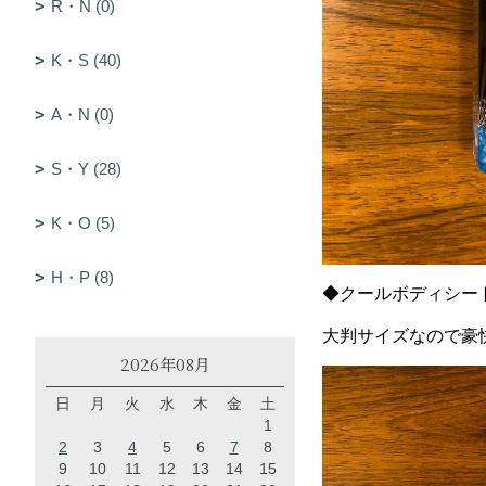
R・N (0)
K・S (40)
A・N (0)
S・Y (28)
K・O (5)
H・P (8)
◆クールボディシー
大判サイズなので豪
2026年08月
日
月
火
水
木
金
土
1
2
3
4
5
6
7
8
9
10
11
12
13
14
15