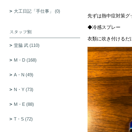
大工日記「手仕事」 (0)
先ずは熱中症対策グ
◆冷感スプレー
スタッフ別
衣類に吹き付けるだ
堂脇 武 (110)
M・D (168)
A・N (49)
N・Y (73)
M・E (88)
T・S (72)