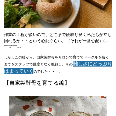
作業の工程が多いので、どこまで段取り良く私たちが立ち
回れるか・・という心配ぐらい。（それが一番心配）
(～
￣▽￣)～
しかしこの後から、自家製酵母をサロンで育ててベーグルを焼く
難しさにどっぷり
までをスタッフで幾度となく挑戦し、その
はまっていく
のでした・・・。
【自家製酵母を育てる編】