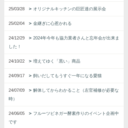
25/03/28
オリジナルキッチンの巨匠達の展示会
25/02/04
金継ぎに心惹かれる
24/12/29
2024年今年も協力業者さんと忘年会が出来ま
した！
24/10/22
増えてゆく「黒い」商品
24/09/17
飼いだしてもうすぐ一年になる愛猫
24/07/09
解体してからわかること（左官補修が必要な
時）
24/06/05
フルーツビネガー酵素作りのイベント企画中
です