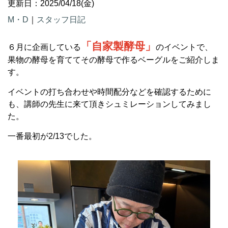
更新日：2025/04/18(金)
M・D
｜
スタッフ日記
「自家製酵母」
６月に企画している
のイベントで、
果物の酵母を育ててその酵母で作るベーグルをご紹介しま
す。
イベントの打ち合わせや時間配分などを確認するために
も、講師の先生に来て頂きシュミレーションしてみまし
た。
一番最初が2/13でした。