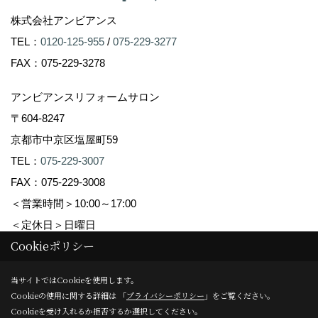
株式会社アンビアンス
TEL：
0120-125-955
/
075-229-3277
FAX：075-229-3278
アンビアンスリフォームサロン
〒604-8247
京都市中京区塩屋町59
TEL：
075-229-3007
FAX：075-229-3008
＜営業時間＞10:00～17:00
＜定休日＞日曜日
Cookieポリシー
Copyright (c) Ambiance Co.,Ltd. All Rights Reserved.
当サイトではCookieを使用します。
Cookieの使用に関する詳細は 「
プライバシーポリシー
」をご覧ください。
Produced by
ゴデスクリエイト
Cookieを受け入れるか拒否するか選択してください。