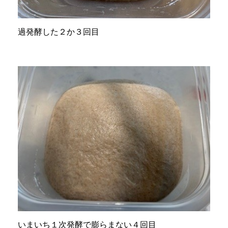
過発酵した２か３回目
いまいち１次発酵で膨らまない４回目