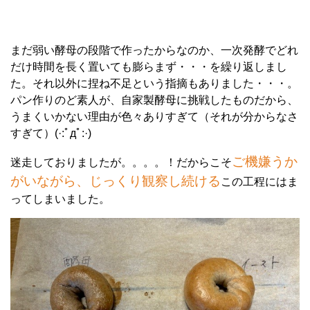
まだ弱い酵母の段階で作ったからなのか、一次発酵でどれ
だけ時間を長く置いても膨らまず・・・を繰り返しまし
た。それ以外に捏ね不足という指摘もありました・・・。
パン作りのど素人が、自家製酵母に挑戦したものだから、
うまくいかない理由が色々ありすぎて（それが分からなさ
すぎて）
(·:ﾟдﾟ:·)
ご機嫌うか
迷走しておりましたが。。。。！だからこそ
がいながら、じっくり観察し続ける
この工程にはま
ってしまいました。