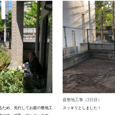
庭整地工事（2日目）
るため、先行してお庭の整地工
スッキリとしました！