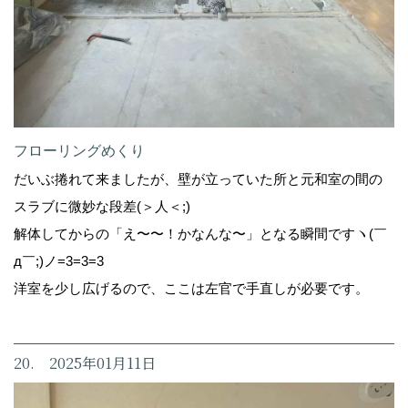
フローリングめくり
だいぶ捲れて来ましたが、壁が立っていた所と元和室の間の
スラブに微妙な段差(＞人＜;)
解体してからの「え〜〜！かなんな〜」となる瞬間ですヽ(￣
д￣;)ノ=3=3=3
洋室を少し広げるので、ここは左官で手直しが必要です。
20. 2025年01月11日