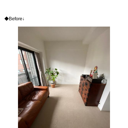
◆Before↓