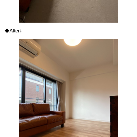
◆After↓