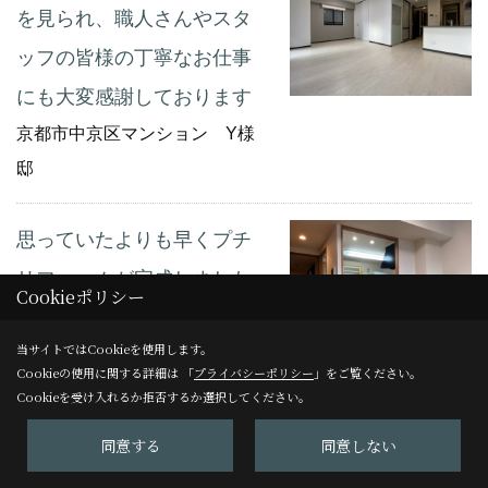
を見られ、職人さんやスタ
ッフの皆様の丁寧なお仕事
にも大変感謝しております
京都市中京区マンション Y様
邸
思っていたよりも早くプチ
リフォームが完成しました
Cookieポリシー
京都市中京区マンション M様
当サイトではCookieを使用します。
邸
Cookieの使用に関する詳細は 「
プライバシーポリシー
」をご覧ください。
Cookieを受け入れるか拒否するか選択してください。
満足がいくと思ってお願い
同意する
同意しない
しました