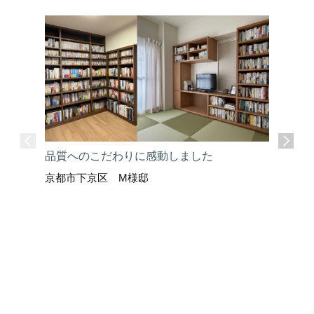
品質へのこだわりに感動しました
京都市下京区 M様邸
ここまで
京都市上