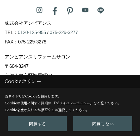
株式会社アンビアンス
TEL：
0120-125-955
/
075-229-3277
FAX：075-229-3278
アンビアンスリフォームサロン
〒604-8247
京都市中京区塩屋町59
Cookieポリシー
TEL：
075-229-3007
FAX：075-229-3008
当サイトではCookieを使用します。
Cookieの使用に関する詳細は 「
プライバシーポリシー
」をご覧ください。
＜営業時間＞10:00～17:00
Cookieを受け入れるか拒否するか選択してください。
＜定休日＞日曜日
同意する
同意しない
Copyright (c) Ambiance Co.,Ltd. All Rights Reserved.