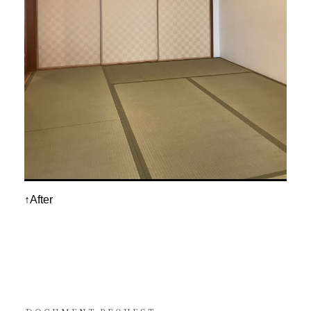
↑After