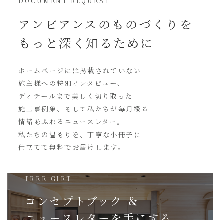
DOCUMENT REQUEST
アンビアンスの
ものづくりを
もっと深く知るために
ホームページには
掲載されていない
施主様への特別インタビュー、
ディテールまで美しく切り取った
施工事例集、そして私たちが毎月綴る
情緒あふれるニュースレター。
私たちの温もりを、丁寧な小冊子に
仕立てて無料でお届けします。
FREE GIFT
コンセプトブック ＆
ニュースレターを
手にする