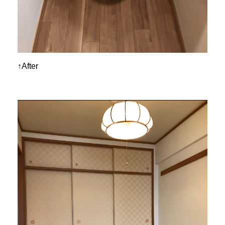
↑After