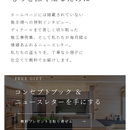
ホームページには
掲載されていない
施主様への特別インタビュー、
ディテールまで美しく切り取った
施工事例集、そして私たちが毎月綴る
情緒あふれるニュースレター。
私たちの温もりを、丁寧な小冊子に
仕立てて無料でお届けします。
FREE GIFT
コンセプトブック ＆
ニュースレターを
手にする
無料プレゼントを取り寄せる
→