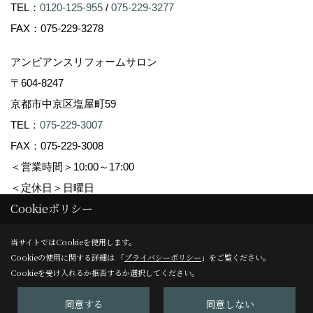
TEL：
0120-125-955
/
075-229-3277
FAX：075-229-3278
アンビアンスリフォームサロン
〒604-8247
京都市中京区塩屋町59
TEL：
075-229-3007
FAX：075-229-3008
＜営業時間＞10:00～17:00
＜定休日＞日曜日
Cookieポリシー
Copyright (c) Ambiance Co.,Ltd. All Rights Reserved.
当サイトではCookieを使用します。
Cookieの使用に関する詳細は 「
プライバシーポリシー
」をご覧ください。
Produced by
ゴデスクリエイト
Cookieを受け入れるか拒否するか選択してください。
同意する
同意しない