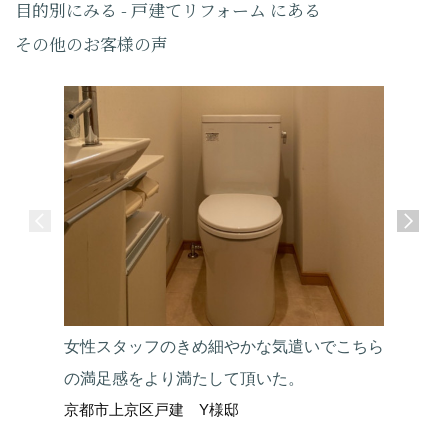
目的別にみる - 戸建てリフォーム にある
その他のお客様の声
女性スタッフのきめ細やかな気遣いでこちら
こちら側
の満足感をより満たして頂いた。
助かりま
京都市上京区戸建 Y様邸
京都市左