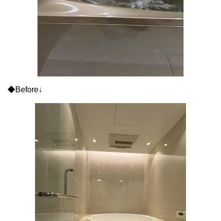
◆Before↓