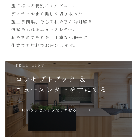
施主様への特別インタビュー、
ディテールまで美しく切り取った
施工事例集、そして私たちが毎月綴る
情緒あふれるニュースレター。
私たちの温もりを、丁寧な小冊子に
仕立てて無料でお届けします。
FREE GIFT
コンセプトブック ＆
ニュースレターを
手にする
無料プレゼントを取り寄せる
→