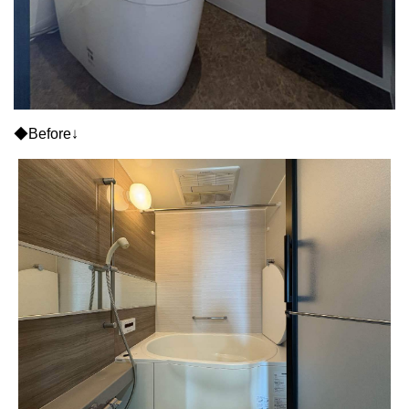
◆Before↓