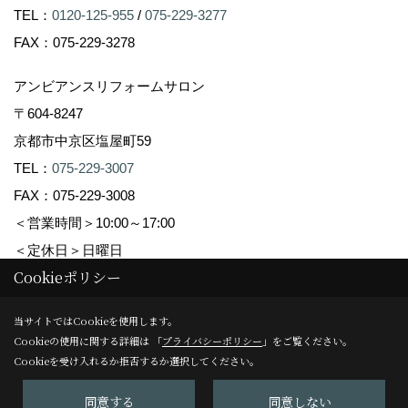
TEL：
0120-125-955
/
075-229-3277
FAX：075-229-3278
アンビアンスリフォームサロン
〒604-8247
京都市中京区塩屋町59
TEL：
075-229-3007
FAX：075-229-3008
＜営業時間＞10:00～17:00
＜定休日＞日曜日
Cookieポリシー
Copyright (c) Ambiance Co.,Ltd. All Rights Reserved.
当サイトではCookieを使用します。
Cookieの使用に関する詳細は 「
プライバシーポリシー
」をご覧ください。
Produced by
ゴデスクリエイト
Cookieを受け入れるか拒否するか選択してください。
同意する
同意しない