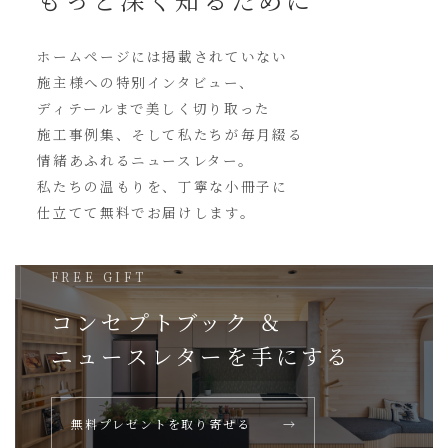
ホームページには
掲載されていない
施主様への特別インタビュー、
ディテールまで美しく切り取った
施工事例集、そして私たちが毎月綴る
情緒あふれるニュースレター。
私たちの温もりを、丁寧な小冊子に
仕立てて無料でお届けします。
FREE GIFT
コンセプトブック ＆
ニュースレターを
手にする
無料プレゼントを取り寄せる
→