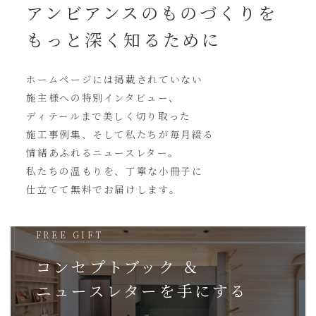
アンビアンスの
ものづくりを
もっと深く知るために
ホームページには
掲載されていない
施主様への特別インタビュー、
ディテールまで美しく切り取った
施工事例集、そして私たちが毎月綴る
情緒あふれるニュースレター。
私たちの温もりを、丁寧な小冊子に
仕立てて無料でお届けします。
FREE GIFT
コンセプトブック ＆
ニュースレターを
手にする