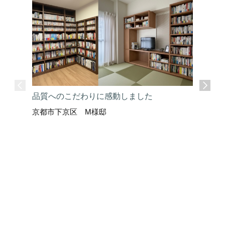
品質へのこだわりに感動しました
京都市下京区 M様邸
ここまで
京都市上